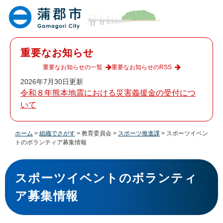
ペ
メ
ー
ニ
ジ
ュ
の
ー
先
を
重要なお知らせ
頭
飛
で
ば
重要なお知らせの一覧
重要なお知らせのRSS
す
し
2026年7月30日更新
。
て
令和８年熊本地震における災害義援金の受付につ
本
いて
文
へ
ホーム
>
組織でさがす
>
教育委員会
>
スポーツ推進課
>
スポーツイベン
トのボランティア募集情報
本
文
スポーツイベントのボランティ
ア募集情報