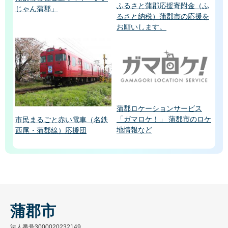
ふるさと蒲郡応援寄附金（ふ
じゃん蒲郡」
るさと納税）蒲郡市の応援を
お願いします。
蒲郡ロケーションサービス
「ガマロケ！」 蒲郡市のロケ
市民まるごと赤い電車（名鉄
地情報など
西尾・蒲郡線）応援団
蒲郡市
法人番号3000020232149