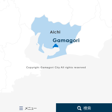
Copyright Gamagori City All rights reserved
メ
検
ニ
索