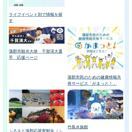
ライフイベント別で情報を探
す
蒲郡市観光大使 千賀滉大選
手 応援ページ
蒲郡市民のための健康情報共
有サービス「がまっと！」
竹島水族館
ふるさと蒲郡応援寄附金（ふ