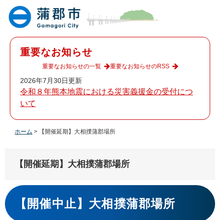
ペ
メ
ー
ニ
ジ
ュ
の
ー
先
を
重要なお知らせ
頭
飛
で
ば
重要なお知らせの一覧
重要なお知らせのRSS
す
し
2026年7月30日更新
。
て
令和８年熊本地震における災害義援金の受付につ
本
いて
文
へ
ホーム
>
【開催延期】大相撲蒲郡場所
【開催延期】大相撲蒲郡場所
本
文
【開催中止】大相撲蒲郡場所