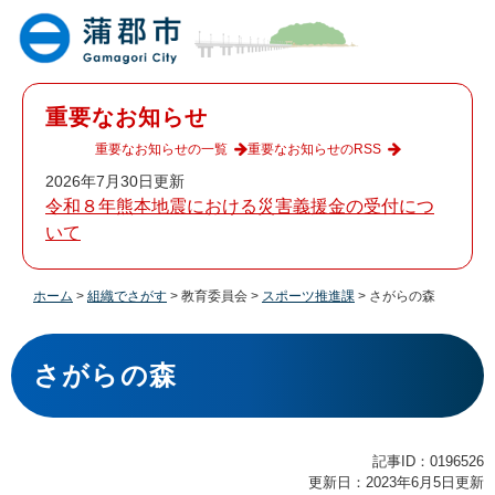
ペ
メ
ー
ニ
ジ
ュ
の
ー
先
を
重要なお知らせ
頭
飛
で
ば
重要なお知らせの一覧
重要なお知らせのRSS
す
し
2026年7月30日更新
。
て
令和８年熊本地震における災害義援金の受付につ
本
いて
文
へ
ホーム
>
組織でさがす
>
教育委員会
>
スポーツ推進課
>
さがらの森
本
文
さがらの森
記事ID：0196526
更新日：2023年6月5日更新