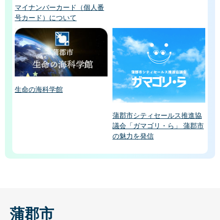
マイナンバーカード（個人番
号カード）について
生命の海科学館
蒲郡市シティセールス推進協
議会「ガマゴリ・ら」 蒲郡市
の魅力を発信
蒲郡市