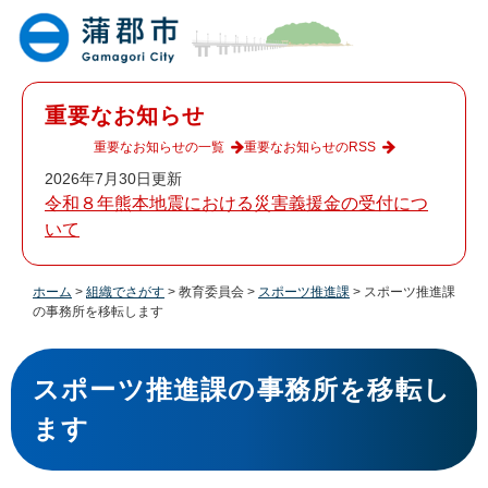
ペ
メ
ー
ニ
ジ
ュ
の
ー
先
を
重要なお知らせ
頭
飛
で
ば
重要なお知らせの一覧
重要なお知らせのRSS
す
し
2026年7月30日更新
。
て
令和８年熊本地震における災害義援金の受付につ
本
いて
文
へ
ホーム
>
組織でさがす
>
教育委員会
>
スポーツ推進課
>
スポーツ推進課
の事務所を移転します
本
文
スポーツ推進課の事務所を移転し
ます