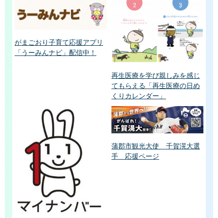
がまごおり子育て応援アプリ
「うーみんナビ」配信中！
再生医療を学び親しみを感じ
てもらえる「再生医療の日め
くりカレンダー」
蒲郡市観光大使 千賀滉大選
手 応援ページ