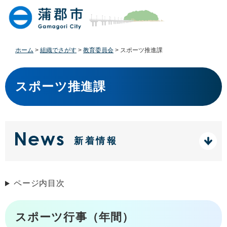
ペ
メ
ー
ニ
ジ
ュ
の
ー
先
を
ホーム
>
組織でさがす
>
教育委員会
>
スポーツ推進課
頭
飛
で
ば
本
す
し
文
スポーツ推進課
。
て
本
文
へ
新着情報
ページ内目次
スポーツ行事（年間）