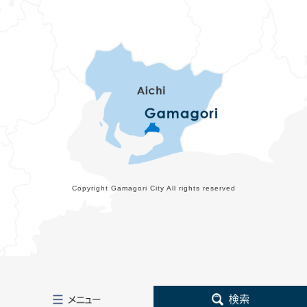
Copyright Gamagori City All rights reserved
メ
検
ニ
索