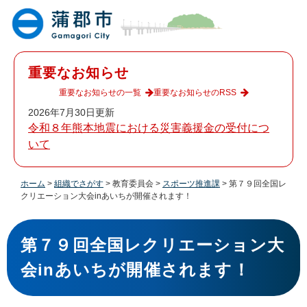
ペ
メ
ー
ニ
ジ
ュ
の
ー
先
を
重要なお知らせ
頭
飛
で
ば
重要なお知らせの一覧
重要なお知らせのRSS
す
し
2026年7月30日更新
。
て
令和８年熊本地震における災害義援金の受付につ
本
いて
文
へ
ホーム
>
組織でさがす
>
教育委員会
>
スポーツ推進課
>
第７９回全国レ
クリエーション大会inあいちが開催されます！
本
文
第７９回全国レクリエーション大
会inあいちが開催されます！