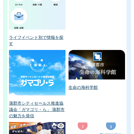
ライフイベント別で情報を探
す
生命の海科学館
蒲郡市シティセールス推進協
議会「ガマゴリ・ら」 蒲郡市
の魅力を発信