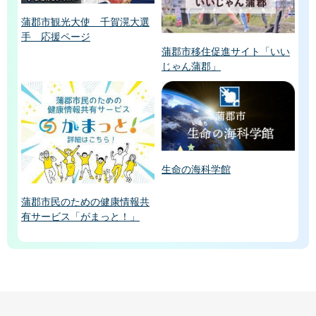
蒲郡市観光大使 千賀滉大選
手 応援ページ
蒲郡市移住促進サイト「いい
じゃん蒲郡」
生命の海科学館
蒲郡市民のための健康情報共
有サービス「がまっと！」