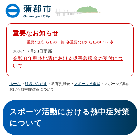
ペ
メ
ー
ニ
ジ
ュ
の
ー
先
を
重要なお知らせ
頭
飛
で
ば
重要なお知らせの一覧
重要なお知らせのRSS
す
し
2026年7月30日更新
。
て
令和８年熊本地震における災害義援金の受付につ
本
いて
文
へ
ホーム
>
組織でさがす
>
教育委員会
>
スポーツ推進課
>
スポーツ活動に
おける熱中症対策について
本
文
スポーツ活動における熱中症対策
について