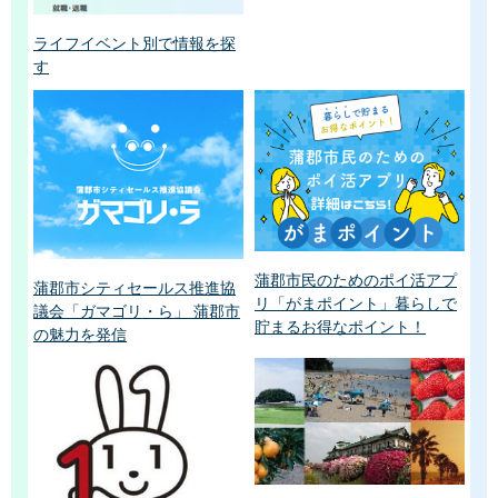
ライフイベント別で情報を探
す
蒲郡市民のためのポイ活アプ
蒲郡市シティセールス推進協
リ「がまポイント」暮らしで
議会「ガマゴリ・ら」 蒲郡市
貯まるお得なポイント！
の魅力を発信