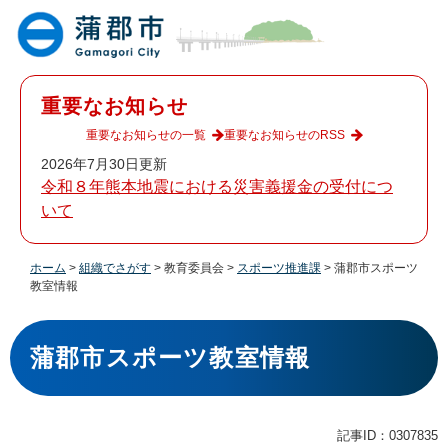
ペ
メ
ー
ニ
ジ
ュ
の
ー
先
を
重要なお知らせ
頭
飛
で
ば
重要なお知らせの一覧
重要なお知らせのRSS
す
し
2026年7月30日更新
。
て
令和８年熊本地震における災害義援金の受付につ
本
いて
文
へ
ホーム
>
組織でさがす
>
教育委員会
>
スポーツ推進課
>
蒲郡市スポーツ
教室情報
本
文
蒲郡市スポーツ教室情報
記事ID：0307835