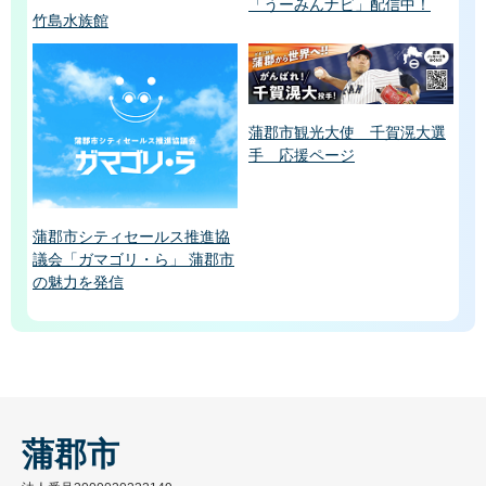
「うーみんナビ」配信中！
竹島水族館
蒲郡市観光大使 千賀滉大選
手 応援ページ
蒲郡市シティセールス推進協
議会「ガマゴリ・ら」 蒲郡市
の魅力を発信
蒲郡市