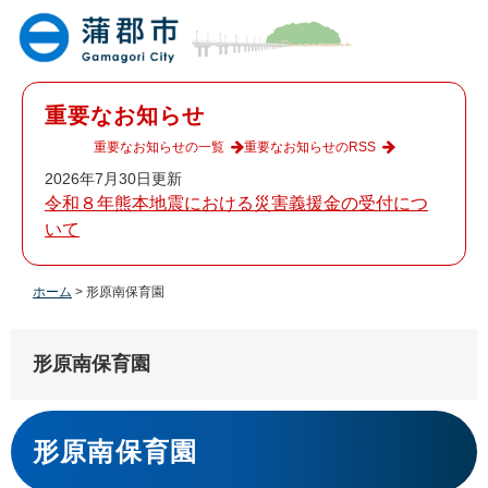
ペ
メ
ー
ニ
ジ
ュ
の
ー
先
を
重要なお知らせ
頭
飛
で
ば
重要なお知らせの一覧
重要なお知らせのRSS
す
し
2026年7月30日更新
。
て
令和８年熊本地震における災害義援金の受付につ
本
いて
文
へ
ホーム
>
形原南保育園
形原南保育園
本
文
形原南保育園