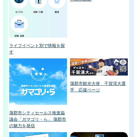
ライフイベント別で情報を探
す
蒲郡市観光大使 千賀滉大選
手 応援ページ
蒲郡市シティセールス推進協
議会「ガマゴリ・ら」 蒲郡市
の魅力を発信