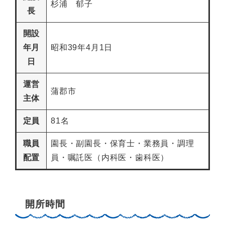
杉浦 郁子
長
開設
年月
昭和39年4月1日
日
運営
蒲郡市
主体
定員
81名
職員
園長・副園長・保育士・業務員・調理
配置
員・嘱託医（内科医・歯科医）
開所時間