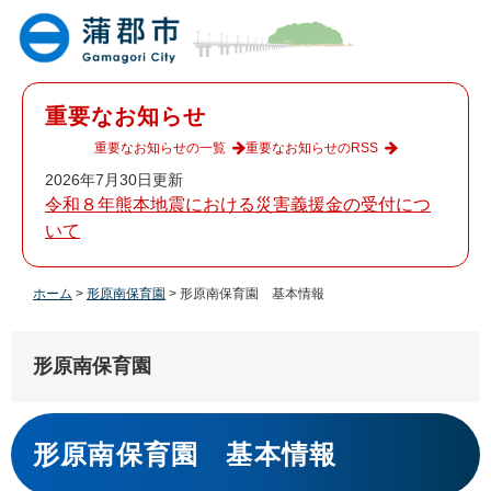
ペ
メ
ー
ニ
ジ
ュ
の
ー
先
を
重要なお知らせ
頭
飛
で
ば
重要なお知らせの一覧
重要なお知らせのRSS
す
し
2026年7月30日更新
。
て
令和８年熊本地震における災害義援金の受付につ
本
いて
文
へ
ホーム
>
形原南保育園
>
形原南保育園 基本情報
形原南保育園
本
文
形原南保育園 基本情報