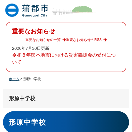
ペ
メ
ー
ニ
ジ
ュ
の
ー
先
を
重要なお知らせ
頭
飛
で
ば
重要なお知らせの一覧
重要なお知らせのRSS
す
し
2026年7月30日更新
。
て
令和８年熊本地震における災害義援金の受付につ
本
いて
文
へ
ホーム
>
形原中学校
形原中学校
本
文
形原中学校