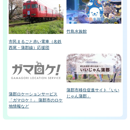
竹島水族館
市民まるごと赤い電車（名鉄
西尾・蒲郡線）応援団
蒲郡市移住促進サイト「いい
蒲郡ロケーションサービス
じゃん蒲郡」
「ガマロケ！」 蒲郡市のロケ
地情報など