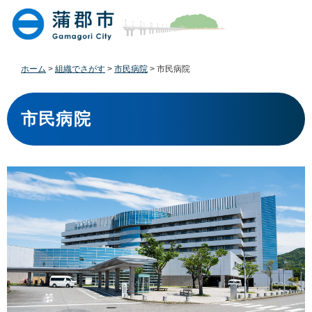
ペ
メ
ー
ニ
ジ
ュ
の
ー
先
を
ホーム
>
組織でさがす
>
市民病院
>
市民病院
頭
飛
で
ば
本
す
し
文
市民病院
。
て
本
文
へ