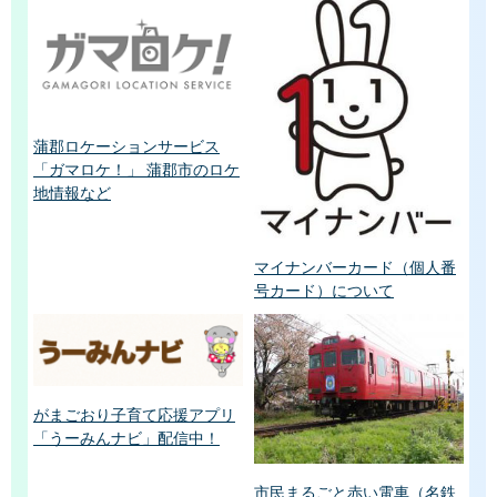
蒲郡ロケーションサービス
「ガマロケ！」 蒲郡市のロケ
地情報など
マイナンバーカード（個人番
号カード）について
がまごおり子育て応援アプリ
「うーみんナビ」配信中！
市民まるごと赤い電車（名鉄