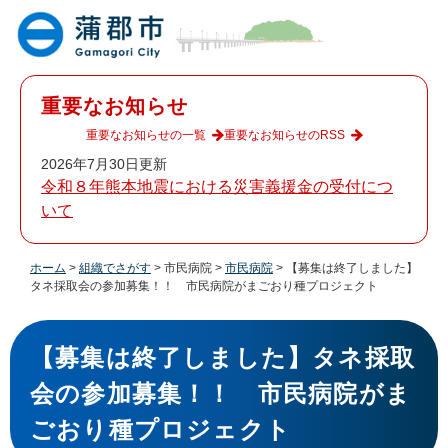
ペ
メ
ー
ニ
ジ
ュ
の
ー
先
を
重要なお知らせ
頭
飛
で
ば
重要なお知らせの一覧
重要なお知らせのRSS
す
し
2026年7月30日更新
。
て
令和８年熊本地震における災害義援金の受付につ
本
いて
文
へ
ホーム
>
組織でさがす
>
市民病院
>
市民病院
>
【募集は終了しました】
タネ採取会の参加募集！！ 市民病院がまごおり種プロジェクト
本
文
【募集は終了しました】タネ採取
会の参加募集！！ 市民病院がま
ごおり種プロジェクト