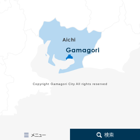
Copyright Gamagori City All rights reserved
メ
検
ニ
索