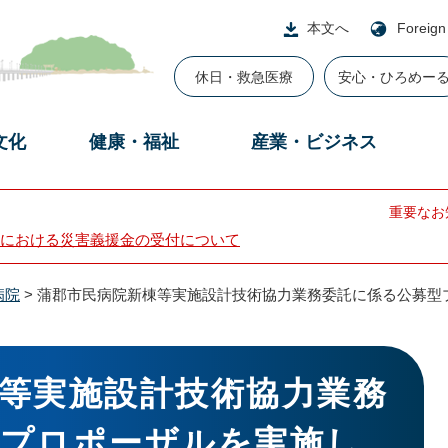
本文へ
Foreign
休日・救急医療
安心・ひろめー
文化
健康・福祉
産業・ビジネス
重要なお
における災害義援金の受付について
病院
>
蒲郡市民病院新棟等実施設計技術協力業務委託に係る公募型
等実施設計技術協力業務
型プロポーザルを実施し