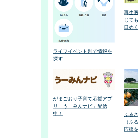
再生
じて
日め
ライフイベント別で情報を
探す
がまごおり子育て応援アプ
リ「うーみんナビ」配信
中！
ふる
（ふ
応援