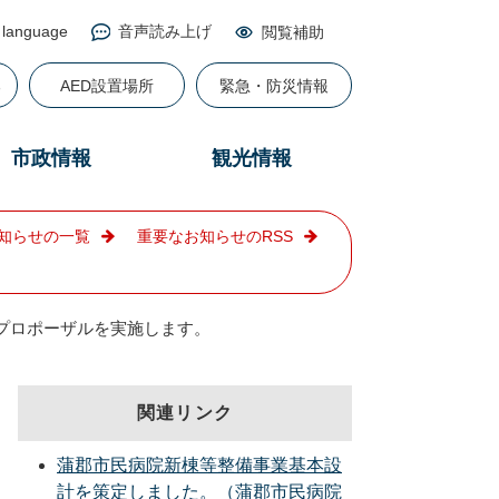
 language
音声読み上げ
閲覧補助
る
AED設置場所
緊急・防災情報
市政情報
観光情報
知らせの一覧
重要なお知らせのRSS
プロポーザルを実施します。
関連リンク
蒲郡市民病院新棟等整備事業基本設
計を策定しました。（蒲郡市民病院