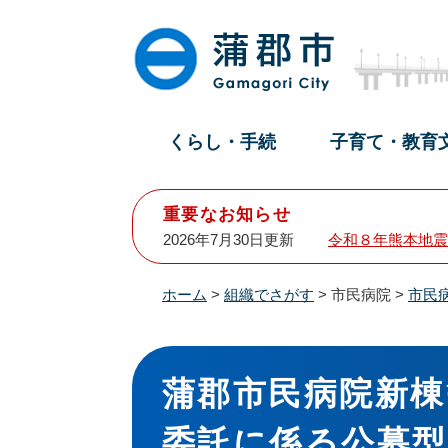
ペ
メ
ー
ニ
ジ
ュ
の
ー
先
を
頭
飛
くらし・手続
子育て・教育
で
ば
す
し
。
て
重要なお知らせ
本
2026年7月30日更新
令和８年熊本地震
文
へ
ホーム
>
組織でさがす
>
市民病院
>
市民
本
文
蒲郡市民病院新棟
委託に係る公募