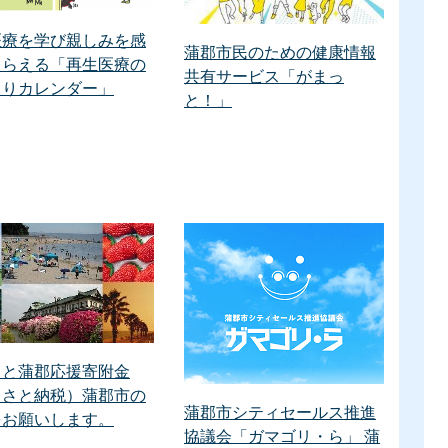
医療を学び親しみを感
蒲郡市民のための健康情報
もらえる「再生医療の
共有サービス「がまっ
くりカレンダー」
と！」
さと蒲郡応援寄附金
るさと納税）蒲郡市の
蒲郡市シティセールス推進
をお願いします。
協議会「ガマゴリ・ら」 蒲