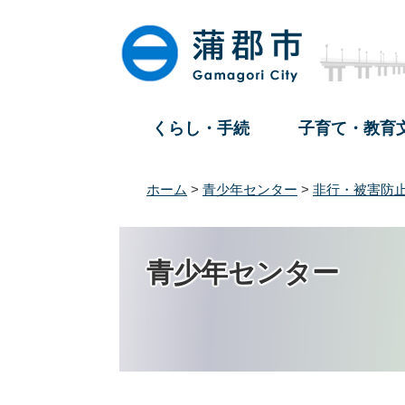
ペ
メ
ー
ニ
ジ
ュ
の
ー
先
を
頭
飛
くらし・手続
子育て・教育
で
ば
す
し
。
て
ホーム
>
青少年センター
>
非行・被害防
本
文
へ
青少年センター