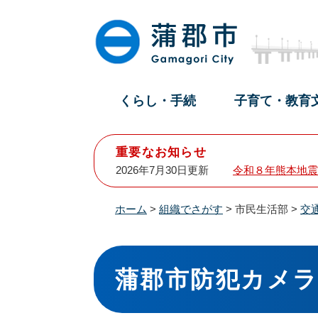
ペ
メ
ー
ニ
ジ
ュ
の
ー
先
を
頭
飛
くらし・手続
子育て・教育
で
ば
す
し
。
て
重要なお知らせ
本
2026年7月30日更新
令和８年熊本地震
文
へ
ホーム
>
組織でさがす
>
市民生活部
>
交
本
文
蒲郡市防犯カメラ