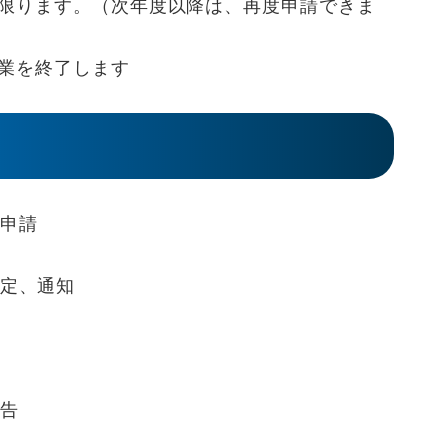
限ります。（次年度以降は、再度申請できま
業を終了します
申請
定、通知
告