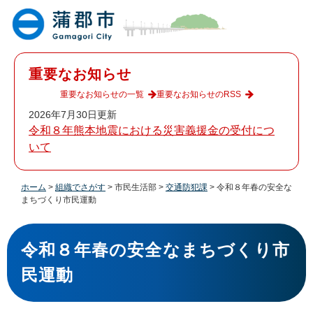
ペ
メ
ー
ニ
ジ
ュ
の
ー
先
を
重要なお知らせ
頭
飛
で
ば
重要なお知らせの一覧
重要なお知らせのRSS
す
し
2026年7月30日更新
。
て
令和８年熊本地震における災害義援金の受付につ
本
いて
文
へ
ホーム
>
組織でさがす
>
市民生活部
>
交通防犯課
>
令和８年春の安全な
まちづくり市民運動
本
文
令和８年春の安全なまちづくり市
民運動