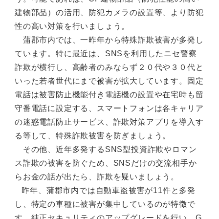
建物部品）の活用、防犯カメラの設置等、より防犯
性の高い対策を行いましょう。
蒲郡市内では、一昨年から特殊詐欺被害が多発し
ています。特に最近は、SNSを利用したニセ警察
詐欺が横行し、高齢者のみならず２０代や３０代と
いった若者世代にまで被害が拡大しています。固定
電話は被害防止機能付き電話機の設置や在宅時も留
守番電話に設定する、スマートフォンは各キャリア
の迷惑電話防止サービス、詐欺対策アプリを導入す
る等して、特殊詐欺被害を防ぎましょう。
その他、近年多発するSNS型投資詐欺やロマン
ス詐欺の被害を防ぐため、SNSだけの交流相手か
らお金の話が出たら、詐欺を疑いましょう。
昨年、蒲郡市内では自動車盗被害が11件と多発
し、特定の車種に被害が集中しているのが特徴で
す。純正セキュリティのアップグレードを行い、G