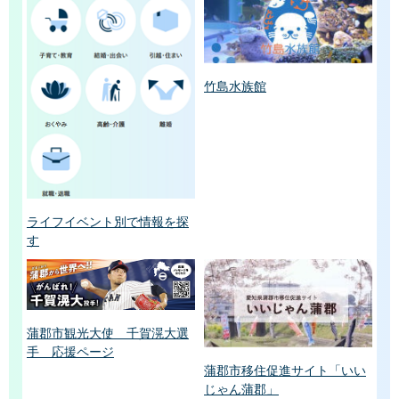
竹島水族館
ライフイベント別で情報を探
す
蒲郡市観光大使 千賀滉大選
手 応援ページ
蒲郡市移住促進サイト「いい
じゃん蒲郡」