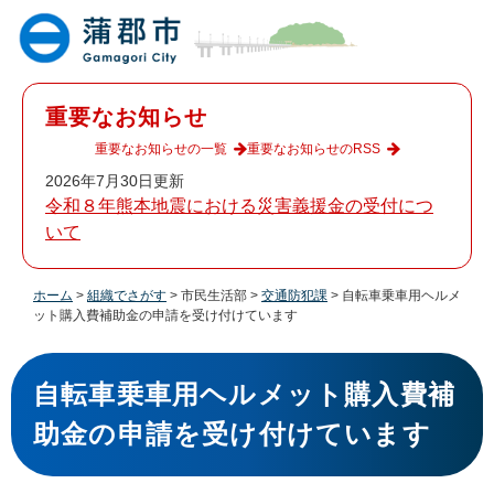
ペ
メ
ー
ニ
ジ
ュ
の
ー
先
を
重要なお知らせ
頭
飛
で
ば
重要なお知らせの一覧
重要なお知らせのRSS
す
し
2026年7月30日更新
。
て
令和８年熊本地震における災害義援金の受付につ
本
いて
文
へ
ホーム
>
組織でさがす
>
市民生活部
>
交通防犯課
>
自転車乗車用ヘルメ
ット購入費補助金の申請を受け付けています
本
文
自転車乗車用ヘルメット購入費補
助金の申請を受け付けています