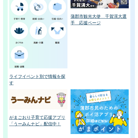
蒲郡市観光大使 千賀滉大選
手 応援ページ
ライフイベント別で情報を探
す
がまごおり子育て応援アプリ
「うーみんナビ」配信中！