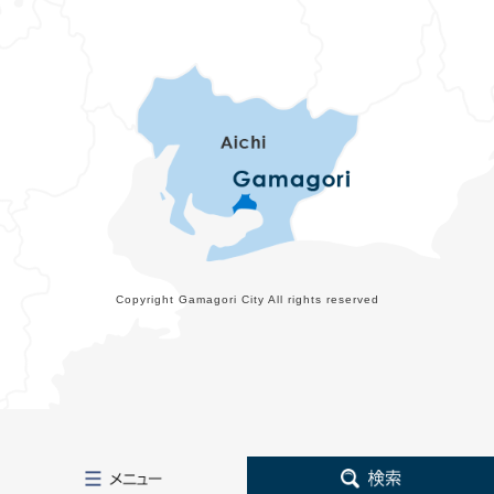
Copyright Gamagori City All rights reserved
メ
検
ニ
索