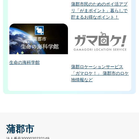
蒲郡市民のためのポイ活アプ
リ「がまポイント」暮らしで
貯まるお得なポイント！
生命の海科学館
蒲郡ロケーションサービス
「ガマロケ！」 蒲郡市のロケ
地情報など
蒲郡市
法人番号3000020232149