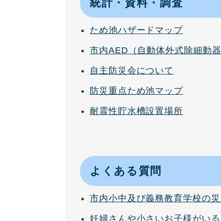
統計・資料・調査
ため池ハザードマップ
市内AED（自動体外式除細動
自主防災会について
防災重点ため池マップ
耐震性貯水槽設置場所
よくある質問
市内小中及び義務教育学校の災
妊婦さんや小さいお子様がいる