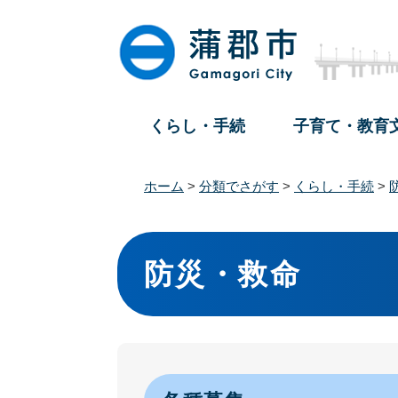
ペ
メ
ー
ニ
ジ
ュ
の
ー
先
を
頭
飛
くらし・手続
子育て・教育
で
ば
す
し
。
て
ホーム
>
分類でさがす
>
くらし・手続
>
本
文
本
へ
文
防災・救命