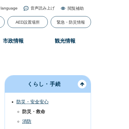
 language
音声読み上げ
閲覧補助
る
AED設置場所
緊急・防災情報
市政情報
観光情報
くらし・手続
防災・安全安心
防災・救命
消防