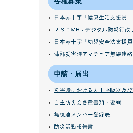
各種募集
日本赤十字「健康生活支援員」
２８０MHｚデジタル防災行政
日本赤十字「幼児安全法支援員
蒲郡災害時アマチュア無線連絡
申請・届出
災害時における人工呼吸器及び
自主防災会各種書類・要綱
無線連メンバー登録表
防災活動報告書