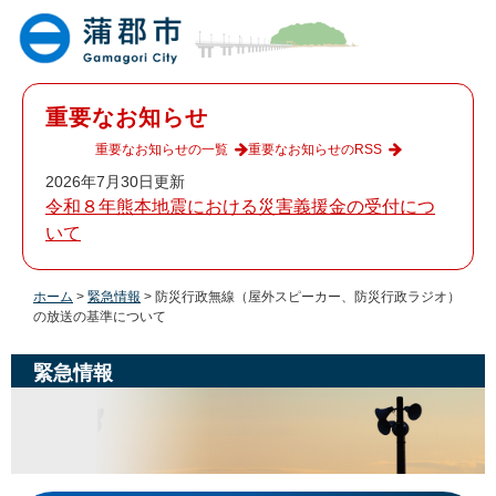
ペ
メ
ー
ニ
ジ
ュ
の
ー
先
を
重要なお知らせ
頭
飛
で
ば
重要なお知らせの一覧
重要なお知らせのRSS
す
し
2026年7月30日更新
。
て
令和８年熊本地震における災害義援金の受付につ
本
いて
文
へ
ホーム
>
緊急情報
>
防災行政無線（屋外スピーカー、防災行政ラジオ）
の放送の基準について
緊急情報