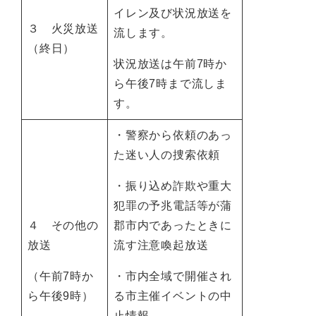
イレン及び状況放送を
３ 火災放送
流します。
（終日）
状況放送は午前7時か
ら午後7時まで流しま
す。
・警察から依頼のあっ
た迷い人の捜索依頼
・振り込め詐欺や重大
犯罪の予兆電話等が蒲
４ その他の
郡市内であったときに
放送
流す注意喚起放送
（午前7時か
・市内全域で開催され
ら午後9時）
る市主催イベントの中
止情報