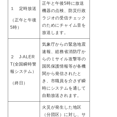
正午と午後5時に放送
１ 定時放送
機器の点検、防災行政
ラジオの受信チェック
（正午と午後
のためにチャイム音を
5時）
放送します。
気象庁からの緊急地震
速報、総務省消防庁か
２ J-ALER
らのミサイル攻撃等の
T(全国瞬時警
国民保護情報等が各機
報システム）
関から発信されたと
き、市職員を介さず瞬
（終日）
時にシステムを通して
自動放送されます。
火災が発生した地区
（分団区）に対し、サ