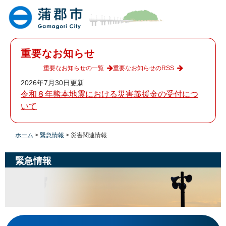
ペ
メ
ー
ニ
ジ
ュ
の
ー
先
を
重要なお知らせ
頭
飛
で
ば
重要なお知らせの一覧
重要なお知らせのRSS
す
し
2026年7月30日更新
。
て
令和８年熊本地震における災害義援金の受付につ
本
いて
文
へ
ホーム
>
緊急情報
>
災害関連情報
緊急情報
本