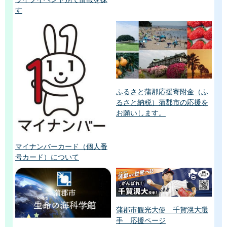
す
ふるさと蒲郡応援寄附金（ふ
るさと納税）蒲郡市の応援を
お願いします。
マイナンバーカード（個人番
号カード）について
蒲郡市観光大使 千賀滉大選
手 応援ページ