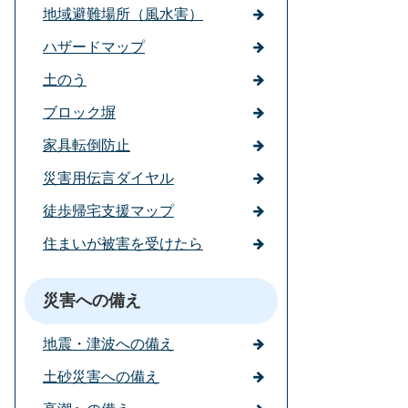
地域避難場所（風水害）
ハザードマップ
土のう
ブロック塀
家具転倒防止
災害用伝言ダイヤル
徒歩帰宅支援マップ
住まいが被害を受けたら
災害への備え
地震・津波への備え
土砂災害への備え