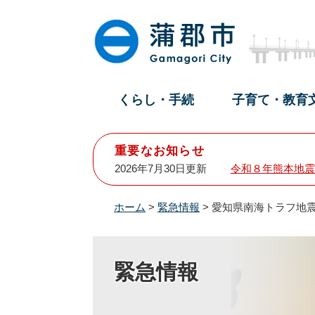
ペ
メ
ー
ニ
ジ
ュ
の
ー
先
を
頭
飛
くらし・手続
子育て・教育
で
ば
す
し
。
て
重要なお知らせ
本
2026年7月30日更新
令和８年熊本地震
文
へ
ホーム
>
緊急情報
>
愛知県南海トラフ地震
緊急情報