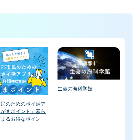
生命の海科学館
市民のためのポイ活ア
「がまポイント」暮ら
貯まるお得なポイン