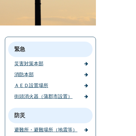
緊急
災害対策本部
消防本部
ＡＥＤ設置場所
街頭消火器（蒲郡市設置）
防災
避難所・避難場所（地震等）