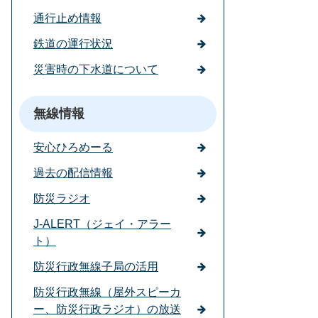
通行止め情報
鉄道の運行状況
災害時の下水道について
無線情報
安心ひろめーる
過去の配信情報
防災ラジオ
J-ALERT（ジェイ・アラー
ト）
防災行政無線子局の活用
防災行政無線（屋外スピーカ
ー、防災行政ラジオ）の放送