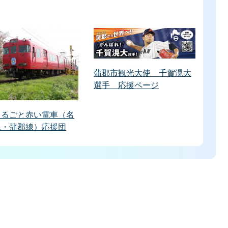
蒲郡市観光大使 千賀滉大
選手 応援ページ
まるごと赤い電車（名
尾・蒲郡線）応援団