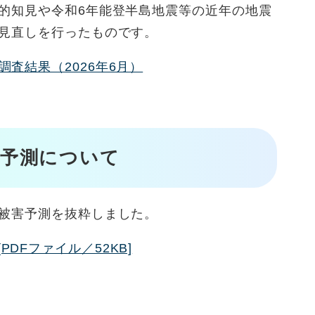
的知見や令和6年能登半島地震等の近年の地震
見直しを行ったものです。
査結果（2026年6月）
害予測について
被害予測を抜粋しました。
DFファイル／52KB]