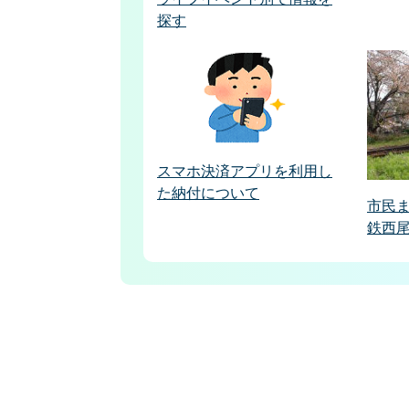
探す
スマホ決済アプリを利用し
た納付について
市民
鉄西