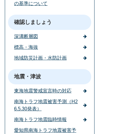
の基準について
確認しましょう
深溝断層図
標高・海抜
地域防災計画・水防計画
地震・津波
東海地震警戒宣言時の対応
南海トラフ地震被害予測（H2
6.5.30発表）
南海トラフ地震臨時情報
愛知県南海トラフ地震被害予