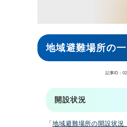
本
文
地域避難場所の一
記事ID：02
開設状況
「
地域避難場所の開設状況