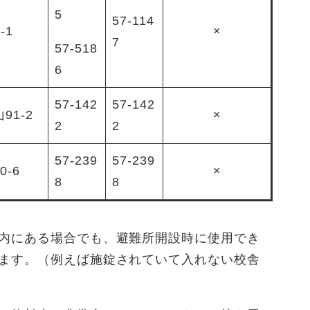
5
57-114
-1
×
7
57-518
6
57-142
57-142
91-2
×
2
2
57-239
57-239
-6
×
8
8
内にある場合でも、避難所開設時に使用でき
ます。（例えば施錠されていて入れない校舎