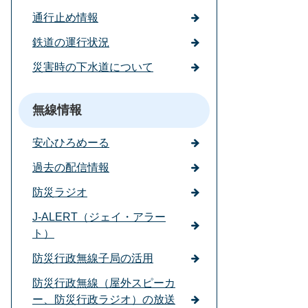
通行止め情報
鉄道の運行状況
災害時の下水道について
無線情報
安心ひろめーる
過去の配信情報
防災ラジオ
J-ALERT（ジェイ・アラー
ト）
防災行政無線子局の活用
防災行政無線（屋外スピーカ
ー、防災行政ラジオ）の放送