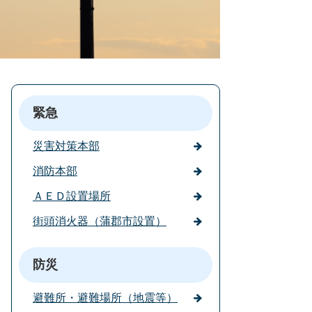
緊急
災害対策本部
消防本部
ＡＥＤ設置場所
街頭消火器（蒲郡市設置）
防災
避難所・避難場所（地震等）