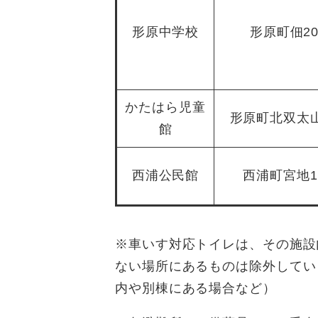
形原中学校
形原町佃20
かたはら児童
形原町北双太山
館
西浦公民館
西浦町宮地10
※車いす対応トイレは、その施設
ない場所にあるものは除外してい
内や別棟にある場合など）