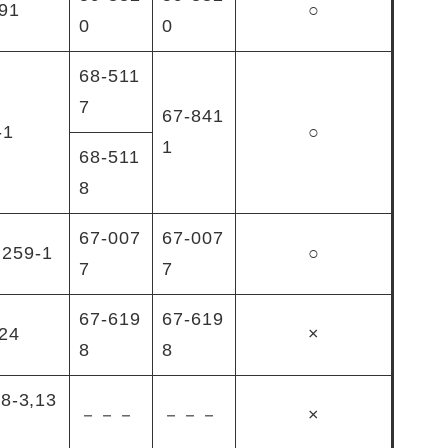
91
○
0
0
68-511
7
67-841
1
○
1
68-511
8
67-007
67-007
59-1
○
7
7
67-619
67-619
24
×
8
8
8-3,13
－－－
－－－
×