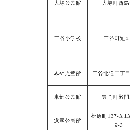
大塚公民館
大塚町西島
三谷小学校
三谷町迫1-
みや児童館
三谷北通二丁目2
東部公民館
豊岡町殿門
松原町137-3,13
浜家公民館
9-3