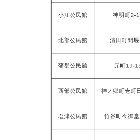
小江公民館
神明町2-1
北部公民館
清田町間堰
蒲郡公民館
元町19-1
西部公民館
神ノ郷町壱町田
塩津公民館
竹谷町今御堂2