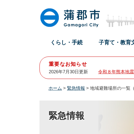
ペ
メ
ー
ニ
ジ
ュ
の
ー
先
を
頭
飛
くらし・手続
子育て・教育
で
ば
す
し
。
て
重要なお知らせ
本
2026年7月30日更新
令和８年熊本地震
文
へ
ホーム
>
緊急情報
>
地域避難場所の一覧
緊急情報