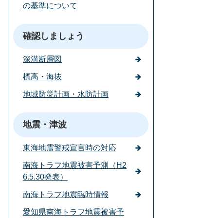
の基準について
確認しましょう
深溝断層図
標高・海抜
地域防災計画・水防計画
地震・津波
東海地震警戒宣言時の対応
南海トラフ地震被害予測（H2
6.5.30発表）
南海トラフ地震臨時情報
愛知県南海トラフ地震被害予