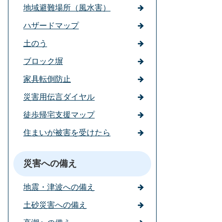
地域避難場所（風水害）
ハザードマップ
土のう
ブロック塀
家具転倒防止
災害用伝言ダイヤル
徒歩帰宅支援マップ
住まいが被害を受けたら
災害への備え
地震・津波への備え
土砂災害への備え