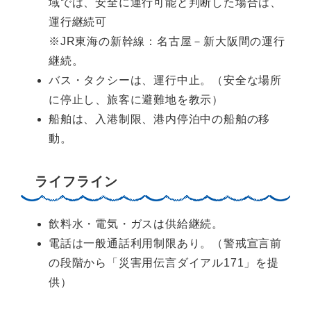
域では、安全に運行可能と判断した場合は、
運行継続可
※JR東海の新幹線：名古屋－新大阪間の運行
継続。
バス・タクシーは、運行中止。（安全な場所
に停止し、旅客に避難地を教示）
船舶は、入港制限、港内停泊中の船舶の移
動。
ライフライン
飲料水・電気・ガスは供給継続。
電話は一般通話利用制限あり。（警戒宣言前
の段階から「災害用伝言ダイアル171」を提
供）