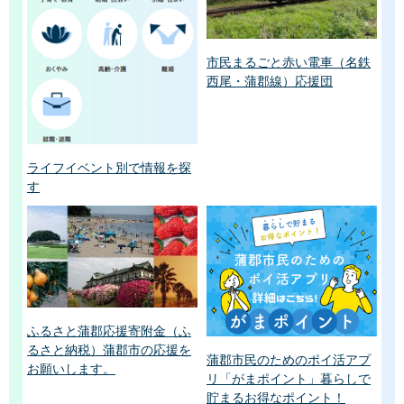
市民まるごと赤い電車（名鉄
西尾・蒲郡線）応援団
ライフイベント別で情報を探
す
ふるさと蒲郡応援寄附金（ふ
るさと納税）蒲郡市の応援を
蒲郡市民のためのポイ活アプ
お願いします。
リ「がまポイント」暮らしで
貯まるお得なポイント！