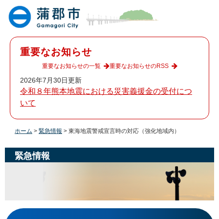
ペ
メ
ー
ニ
ジ
ュ
の
ー
先
を
重要なお知らせ
頭
飛
で
ば
重要なお知らせの一覧
重要なお知らせのRSS
す
し
2026年7月30日更新
。
て
令和８年熊本地震における災害義援金の受付につ
本
いて
文
へ
ホーム
>
緊急情報
>
東海地震警戒宣言時の対応（強化地域内）
緊急情報
本