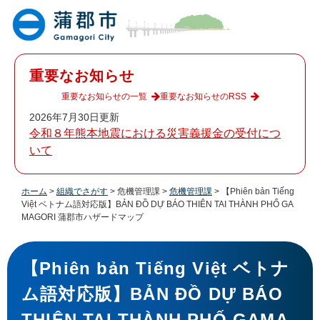
ペ
メ
ー
ニ
ジ
ュ
の
ー
先
を
重要なお知らせ
頭
飛
で
ば
重要なお知らせの一覧
重要なお知らせのRSS
す
し
2026年7月30日更新
。
て
令和８年熊本地震における災害義援金の受付につ
本
いて
文
へ
ホーム
>
組織でさがす
>
危機管理課
>
危機管理課
>
【Phiên bản Tiếng
Việt ベトナム語対応版】BẢN ĐỒ DỰ BÁO THIÊN TAI THÀNH PHỐ GA
MAGORI 蒲郡市ハザードマップ
本
文
【Phiên bản Tiếng Việt ベトナ
ム語対応版】BẢN ĐỒ DỰ BÁO
THIÊN TAI THÀNH PHỐ GAMA