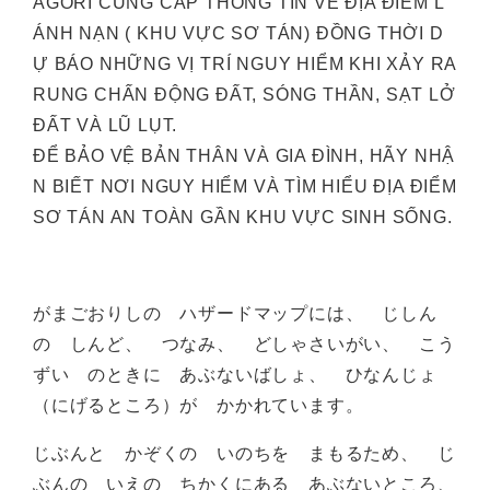
AGORI CUNG CẤP THÔNG TIN VỀ ĐỊA ĐIỂM L
ÁNH NẠN ( KHU VỰC SƠ TÁN) ĐỒNG THỜI D
Ự BÁO NHỮNG VỊ TRÍ NGUY HIỂM KHI XẢY RA
RUNG CHẤN ĐỘNG ĐẤT, SÓNG THẦN, SẠT LỞ
ĐẤT VÀ LŨ LỤT.
ĐỂ BẢO VỆ BẢN THÂN VÀ GIA ĐÌNH, HÃY NHẬ
N BIẾT NƠI NGUY HIỂM VÀ TÌM HIỂU ĐỊA ĐIỂM
SƠ TÁN AN TOÀN GẦN KHU VỰC SINH SỐNG.
がまごおりしの ハザードマップには、 じしん
の しんど、 つなみ、 どしゃさいがい、 こう
ずい のときに あぶないばしょ、 ひなんじょ
（にげるところ）が かかれています。
じぶんと かぞくの いのちを まもるため、 じ
ぶんの いえの ちかくにある あぶないところ、