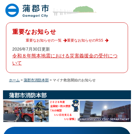
ペ
メ
ー
ニ
ジ
ュ
の
ー
先
を
重要なお知らせ
頭
飛
で
ば
重要なお知らせの一覧
重要なお知らせのRSS
す
し
2026年7月30日更新
。
て
令和８年熊本地震における災害義援金の受付につ
本
いて
文
へ
ホーム
>
蒲郡市消防本部
>
マイナ救急開始のお知らせ
蒲郡市消防本部
本