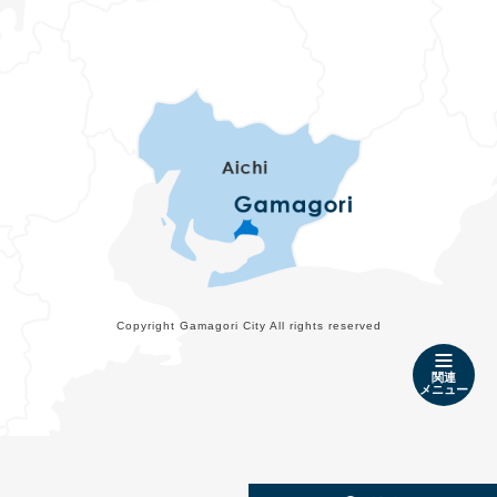
Copyright Gamagori City All rights reserved
関連
メニュー
メ
検