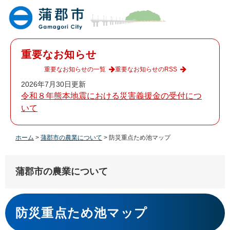
ペ
メ
ー
ニ
ジ
ュ
の
ー
先
を
重要なお知らせ
頭
飛
で
ば
重要なお知らせの一覧
重要なお知らせのRSS
す
し
2026年7月30日更新
。
て
令和８年熊本地震における災害義援金の受付につ
本
いて
文
へ
ホーム
>
蒲郡市の農業について
>
防災重点ため池マップ
蒲郡市の農業について
本
文
防災重点ため池マップ