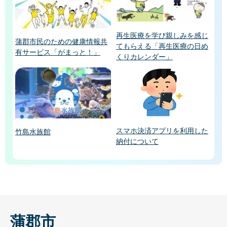
再生医療を学び親しみを感じ
蒲郡市民のための健康情報共
てもらえる「再生医療の日め
有サービス「がまっと！」
くりカレンダー」
スマホ決済アプリを利用した
竹島水族館
納付について
蒲郡市