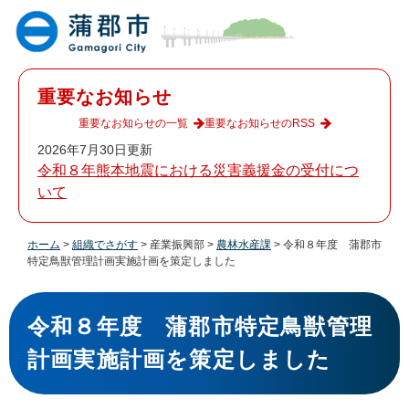
ペ
メ
ー
ニ
ジ
ュ
の
ー
先
を
重要なお知らせ
頭
飛
で
ば
重要なお知らせの一覧
重要なお知らせのRSS
す
し
2026年7月30日更新
。
て
令和８年熊本地震における災害義援金の受付につ
本
いて
文
へ
ホーム
>
組織でさがす
>
産業振興部
>
農林水産課
>
令和８年度 蒲郡市
特定鳥獣管理計画実施計画を策定しました
本
文
令和８年度 蒲郡市特定鳥獣管理
計画実施計画を策定しました