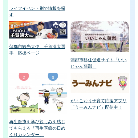
ライフイベント別で情報を探
す
蒲郡市観光大使 千賀滉大選
手 応援ページ
蒲郡市移住促進サイト「いい
じゃん蒲郡」
がまごおり子育て応援アプリ
「うーみんナビ」配信中！
再生医療を学び親しみを感じ
てもらえる「再生医療の日め
くりカレンダー」