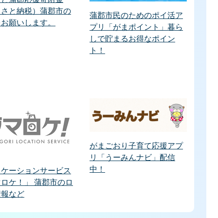
るさと納税）蒲郡市の
蒲郡市民のためのポイ活ア
をお願いします。
プリ「がまポイント」暮ら
しで貯まるお得なポイン
ト！
がまごおり子育て応援アプ
リ「うーみんナビ」配信
中！
ロケーションサービス
ロケ！」 蒲郡市のロ
情報など