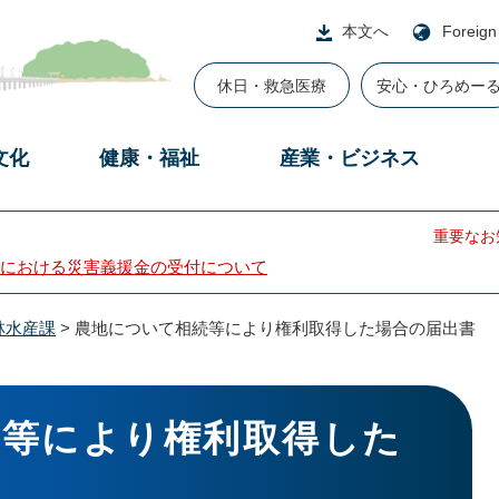
本文へ
Foreign
休日・救急医療
安心・ひろめー
文化
健康・福祉
産業・ビジネス
重要なお
における災害義援金の受付について
林水産課
>
農地について相続等により権利取得した場合の届出書
続等により権利取得した