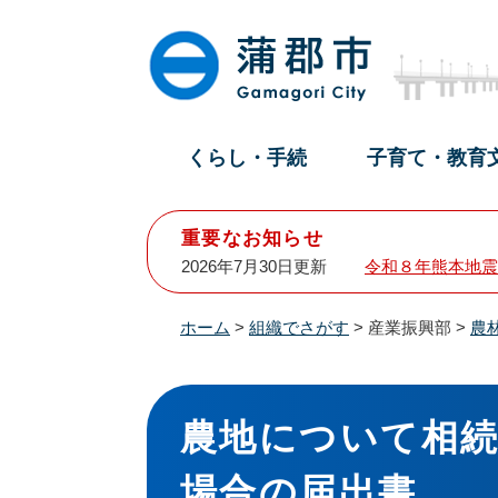
ペ
メ
ー
ニ
ジ
ュ
の
ー
先
を
頭
飛
くらし・手続
子育て・教育
で
ば
す
し
。
て
重要なお知らせ
本
2026年7月30日更新
令和８年熊本地震
文
へ
ホーム
>
組織でさがす
>
産業振興部
>
農
本
文
農地について相
場合の届出書