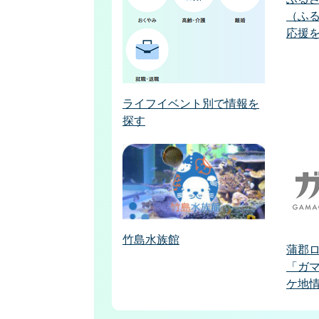
（ふ
応援
ライフイベント別で情報を
探す
竹島水族館
蒲郡
「ガマ
ケ地