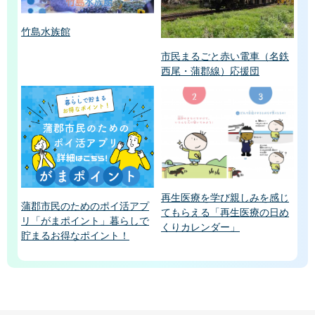
竹島水族館
市民まるごと赤い電車（名鉄
西尾・蒲郡線）応援団
再生医療を学び親しみを感じ
蒲郡市民のためのポイ活アプ
てもらえる「再生医療の日め
リ「がまポイント」暮らしで
くりカレンダー」
貯まるお得なポイント！