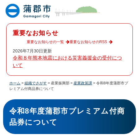
ペ
メ
ー
ニ
ジ
ュ
の
ー
先
を
重要なお知らせ
頭
飛
で
ば
重要なお知らせの一覧
重要なお知らせのRSS
す
し
2026年7月30日更新
。
て
令和８年熊本地震における災害義援金の受付につ
本
いて
文
へ
ホーム
>
組織でさがす
>
産業振興部
>
産業政策課
>
令和8年度蒲郡市プ
レミアム付商品券について
本
文
令和8年度蒲郡市プレミアム付商
品券について