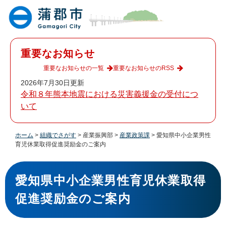
ペ
メ
ー
ニ
ジ
ュ
の
ー
先
を
重要なお知らせ
頭
飛
で
ば
重要なお知らせの一覧
重要なお知らせのRSS
す
し
2026年7月30日更新
。
て
令和８年熊本地震における災害義援金の受付につ
本
いて
文
へ
ホーム
>
組織でさがす
>
産業振興部
>
産業政策課
>
愛知県中小企業男性
育児休業取得促進奨励金のご案内
本
文
愛知県中小企業男性育児休業取得
促進奨励金のご案内