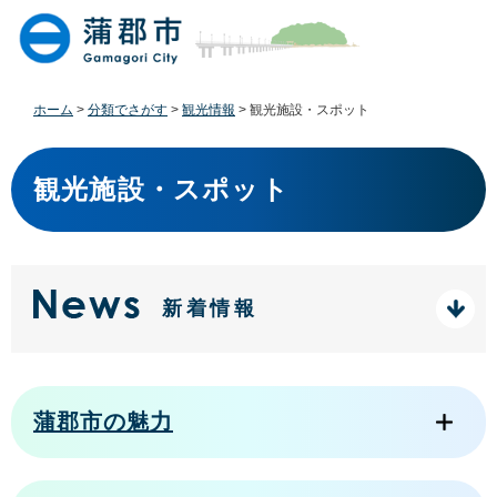
ペ
メ
ー
ニ
ジ
ュ
の
ー
先
を
ホーム
>
分類でさがす
>
観光情報
>
観光施設・スポット
頭
飛
で
ば
本
す
し
文
観光施設・スポット
。
て
本
文
へ
新着情報
蒲郡市の魅力