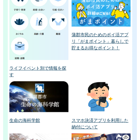
蒲郡市民のためのポイ活アプ
リ「がまポイント」暮らしで
貯まるお得なポイント！
ライフイベント別で情報を探
す
生命の海科学館
スマホ決済アプリを利用した
納付について