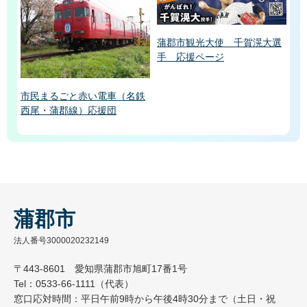
蒲郡市観光大使 千賀滉大選
手 応援ページ
市民まるごと赤い電車（名鉄
西尾・蒲郡線）応援団
蒲郡市
法人番号3000020232149
〒443-8601 愛知県蒲郡市旭町17番1号
Tel：0533-66-1111（代表）
窓口応対時間：平日午前9時から午後4時30分まで（土日・祝