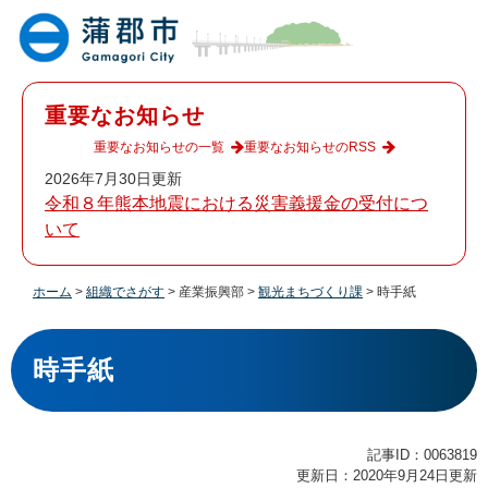
ペ
メ
ー
ニ
ジ
ュ
の
ー
先
を
重要なお知らせ
頭
飛
で
ば
重要なお知らせの一覧
重要なお知らせのRSS
す
し
2026年7月30日更新
。
て
令和８年熊本地震における災害義援金の受付につ
本
いて
文
へ
ホーム
>
組織でさがす
>
産業振興部
>
観光まちづくり課
>
時手紙
本
文
時手紙
記事ID：0063819
更新日：2020年9月24日更新