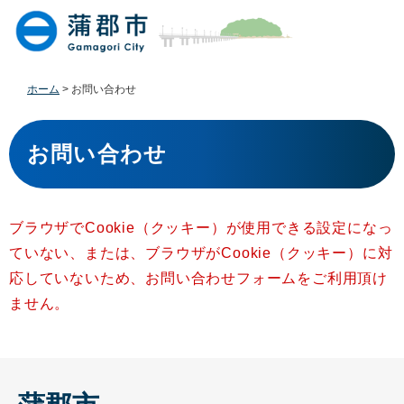
ペ
メ
ー
ニ
ジ
ュ
の
ー
先
を
ホーム
>
お問い合わせ
頭
飛
で
ば
本
す
し
文
お問い合わせ
。
て
本
文
へ
ブラウザでCookie（クッキー）が使用できる設定になっ
ていない、または、ブラウザがCookie（クッキー）に対
応していないため、お問い合わせフォームをご利用頂け
ません。