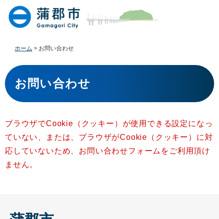
ペ
メ
ー
ニ
ジ
ュ
の
ー
先
を
ホーム
>
お問い合わせ
頭
飛
で
ば
本
す
し
文
お問い合わせ
。
て
本
文
へ
ブラウザでCookie（クッキー）が使用できる設定になっ
ていない、または、ブラウザがCookie（クッキー）に対
応していないため、お問い合わせフォームをご利用頂け
ません。