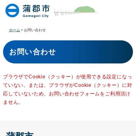
ペ
メ
ー
ニ
ジ
ュ
の
ー
先
を
ホーム
>
お問い合わせ
頭
飛
で
ば
本
す
し
文
お問い合わせ
。
て
本
文
へ
ブラウザでCookie（クッキー）が使用できる設定になっ
ていない、または、ブラウザがCookie（クッキー）に対
応していないため、お問い合わせフォームをご利用頂け
ません。