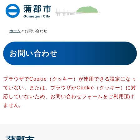
ペ
メ
ー
ニ
ジ
ュ
の
ー
先
を
ホーム
>
お問い合わせ
頭
飛
で
ば
本
す
し
文
お問い合わせ
。
て
本
文
へ
ブラウザでCookie（クッキー）が使用できる設定になっ
ていない、または、ブラウザがCookie（クッキー）に対
応していないため、お問い合わせフォームをご利用頂け
ません。