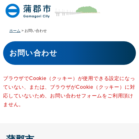
ペ
メ
ー
ニ
ジ
ュ
の
ー
先
を
ホーム
>
お問い合わせ
頭
飛
で
ば
本
す
し
文
お問い合わせ
。
て
本
文
へ
ブラウザでCookie（クッキー）が使用できる設定になっ
ていない、または、ブラウザがCookie（クッキー）に対
応していないため、お問い合わせフォームをご利用頂け
ません。