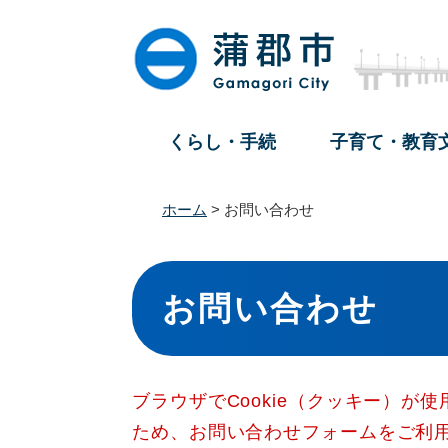
ペ
メ
ー
ニ
ジ
ュ
の
ー
先
を
頭
飛
くらし・手続
子育て・教育
で
ば
す
し
。
て
ホーム
>
お問い合わせ
本
文
本
へ
文
お問い合わせ
ブラウザでCookie（クッキー）が
ため、お問い合わせフォームをご利