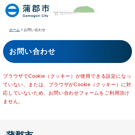
ペ
メ
ー
ニ
ジ
ュ
の
ー
先
を
ホーム
>
お問い合わせ
頭
飛
で
ば
本
す
し
文
お問い合わせ
。
て
本
文
へ
ブラウザでCookie（クッキー）が使用できる設定になっ
ていない、または、ブラウザがCookie（クッキー）に対
応していないため、お問い合わせフォームをご利用頂け
ません。