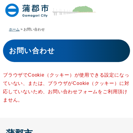
ペ
メ
ー
ニ
ジ
ュ
の
ー
先
を
ホーム
>
お問い合わせ
頭
飛
で
ば
本
す
し
文
お問い合わせ
。
て
本
文
へ
ブラウザでCookie（クッキー）が使用できる設定になっ
ていない、または、ブラウザがCookie（クッキー）に対
応していないため、お問い合わせフォームをご利用頂け
ません。