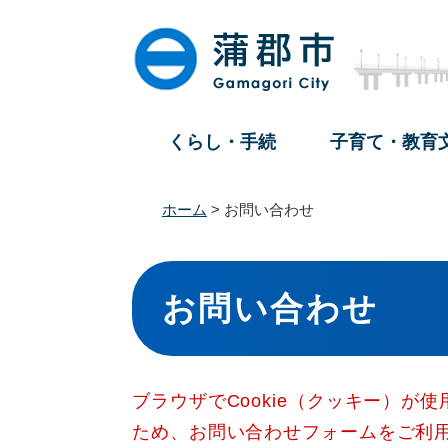
ペ
メ
ー
ニ
ジ
ュ
の
ー
先
を
頭
飛
くらし・手続
子育て・教育
で
ば
す
し
。
て
ホーム
>
お問い合わせ
本
文
本
へ
文
お問い合わせ
ブラウザでCookie（クッキー）が
ため、お問い合わせフォームをご利