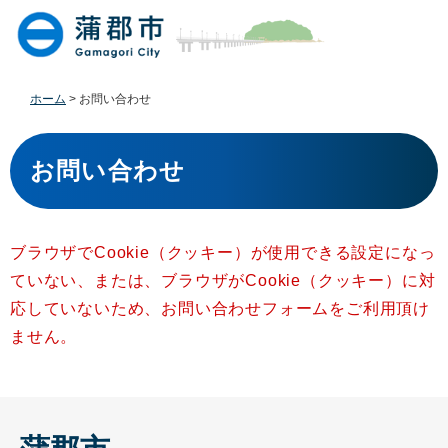
ペ
メ
ー
ニ
ジ
ュ
の
ー
先
を
ホーム
>
お問い合わせ
頭
飛
で
ば
本
す
し
文
お問い合わせ
。
て
本
文
へ
ブラウザでCookie（クッキー）が使用できる設定になっ
ていない、または、ブラウザがCookie（クッキー）に対
応していないため、お問い合わせフォームをご利用頂け
ません。