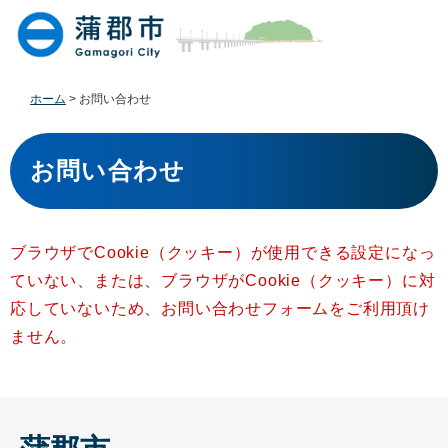
ペ
メ
ー
ニ
ジ
ュ
の
ー
先
を
ホーム
>
お問い合わせ
頭
飛
で
ば
本
す
し
文
お問い合わせ
。
て
本
文
へ
ブラウザでCookie（クッキー）が使用できる設定になっ
ていない、または、ブラウザがCookie（クッキー）に対
応していないため、お問い合わせフォームをご利用頂け
ません。