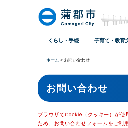
ペ
メ
ー
ニ
ジ
ュ
の
ー
先
を
頭
飛
くらし・手続
子育て・教育
で
ば
す
し
。
て
ホーム
>
お問い合わせ
本
文
本
へ
文
お問い合わせ
ブラウザでCookie（クッキー）が
ため、お問い合わせフォームをご利