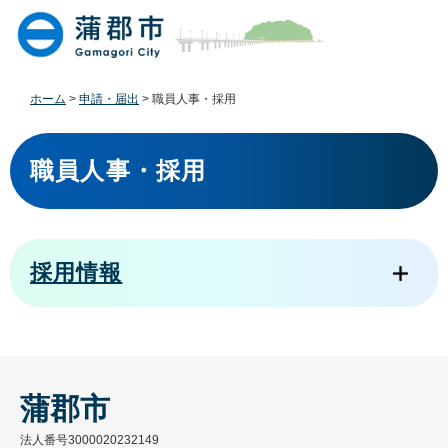
ペ
メ
ー
ニ
ジ
ュ
の
ー
先
を
ホーム
>
申請・届出
>
職員人事・採用
頭
飛
で
ば
本
す
し
文
職員人事・採用
。
て
本
文
へ
採用情報
蒲郡市
法人番号3000020232149