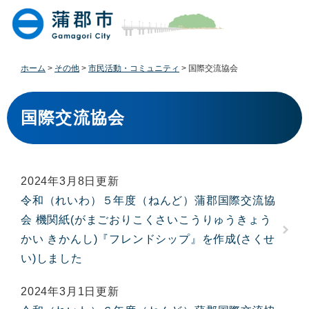
ペ
メ
ー
ニ
ジ
ュ
の
ー
先
を
ホーム
>
その他
>
市民活動・コミュニティ
>
国際交流協会
頭
飛
で
ば
本
す
し
文
国際交流協会
。
て
本
文
へ
2024年3月8日更新
令和（れいわ）５年度（ねんど）蒲郡国際交流協
会 機関紙(がまごおりこくさいこうりゅうきょう
かい きかんし)『フレンドシップ』を作成(さくせ
い)しました
2024年3月1日更新