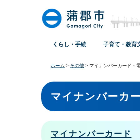
ペ
メ
ー
ニ
ジ
ュ
の
ー
先
を
頭
飛
くらし・手続
子育て・教育
で
ば
す
し
。
て
ホーム
>
その他
>
マイナンバーカード・
本
文
本
へ
文
マイナンバーカ
マイナンバーカード