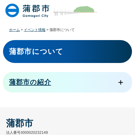
ペ
メ
ー
ニ
ジ
ュ
の
ー
先
を
ホーム
>
イベント情報
>
蒲郡市について
頭
飛
で
ば
本
す
し
文
蒲郡市について
。
て
本
文
へ
蒲郡市の紹介
蒲郡市
法人番号3000020232149