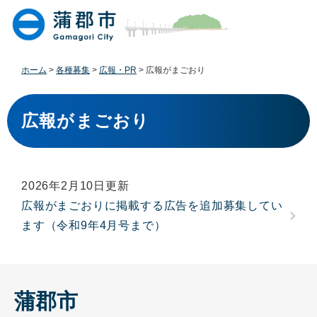
ペ
メ
ー
ニ
ジ
ュ
の
ー
先
を
ホーム
>
各種募集
>
広報・PR
>
広報がまごおり
頭
飛
で
ば
本
す
し
文
広報がまごおり
。
て
本
文
へ
2026年2月10日更新
広報がまごおりに掲載する広告を追加募集してい
ます（令和9年4月号まで）
蒲郡市